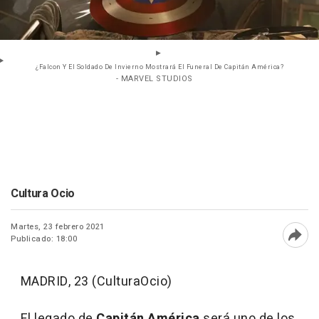
¿Falcon Y El Soldado De Invierno Mostrará El Funeral De Capitán América?
- MARVEL STUDIOS
Cultura Ocio
Martes, 23 febrero 2021
Publicado: 18:00
Abri
MADRID, 23 (CulturaOcio)
El legado de
Capitán América
será uno de los