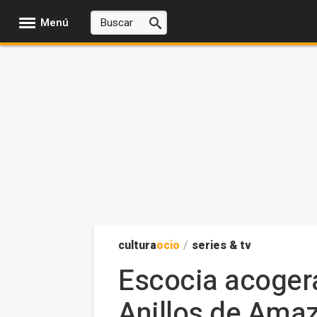
Menú
cultura
ocio
/
series & tv
Escocia acogerá 
Anillos de Ama