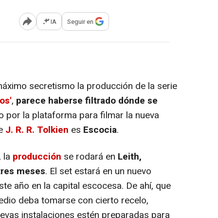
IA
Seguir en
Abrir opciones para compartir
ximo secretismo la producción de la serie
os'
,
parece haberse filtrado dónde se
do por la plataforma para filmar la nueva
de
J. R. R. Tolkien
es
Escocia
.
 la
producción
se rodará en
Leith,
tres meses
. El set estará en un nuevo
te año en la capital escocesa. De ahí, que
medio deba tomarse con cierto recelo,
uevas instalaciones estén preparadas para