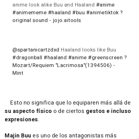
anime look alike Buu and Haaland
#anime
#animememe
#haaland
#buu
#animetiktok
?
original sound - jojo.aitools
@spartanicartzdxd
Haaland looks like Buu
#dragonball
#haaland
#anime
#greenscreen
?
Mozart/Requiem "Lacrimosa"(1394506) -
Mint
Esto no significa que lo equiparen más allá de
su aspecto físico
o de ciertos
gestos e incluso
expresiones
.
Majin Buu
es uno de los antagonistas más