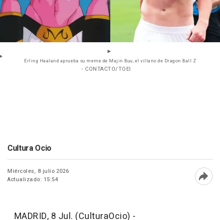
Erling Haaland aprueba su meme de Majin Buu, el villano de Dragon Ball Z
- CONTACTO/TOEI
Cultura Ocio
Miércoles, 8 julio 2026
Actualizado: 15:54
Abri
MADRID, 8 Jul. (CulturaOcio) -