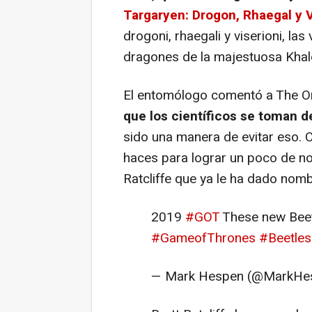
Targaryen: Drogon, Rhaegal y V
drogoni, rhaegali y viserioni, la
dragones de la majestuosa Khalee
El entomólogo comentó a The O
que los científicos se toman 
sido una manera de evitar eso.
haces para lograr un poco de not
Ratcliffe que ya le ha dado no
2019
#GOT
These new Beet
#GameofThrones
#Beetles
— Mark Hespen (@MarkHe