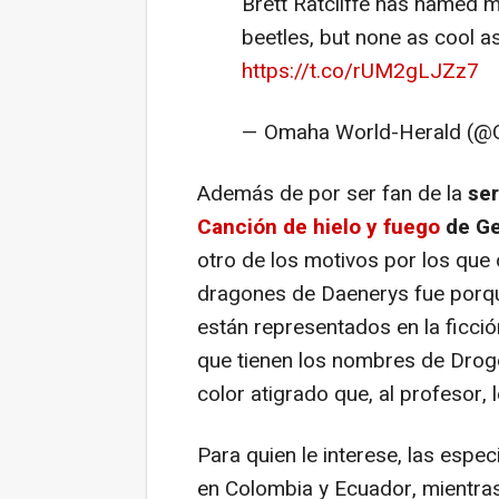
Brett Ratcliffe has named 
beetles, but none as cool as
https://t.co/rUM2gLJZz7
— Omaha World-Herald (
Además de por ser fan de la
ser
Canción de hielo y fuego
de Ge
otro de los motivos por los que
dragones de Daenerys fue porque
están representados en la ficci
que tienen los nombres de Drogo
color atigrado que, al profesor,
Para quien le interese, las espe
en Colombia y Ecuador, mientras