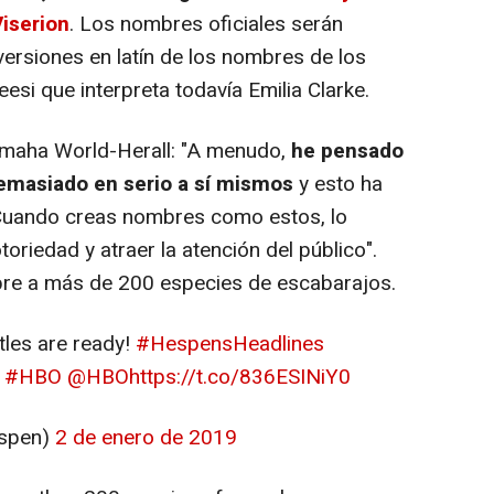
iserion
. Los nombres oficiales serán
s versiones en latín de los nombres de los
si que interpreta todavía Emilia Clarke.
maha World-Herall: "A menudo,
he
pensado
demasiado en serio a sí mismos
y esto ha
 Cuando creas nombres como estos, lo
oriedad y atraer la atención del público".
mbre a más de 200 especies de escabarajos.
les are ready!
#HespensHeadlines
#HBO
@HBO
https://t.co/836ESINiY0
spen)
2 de enero de 2019