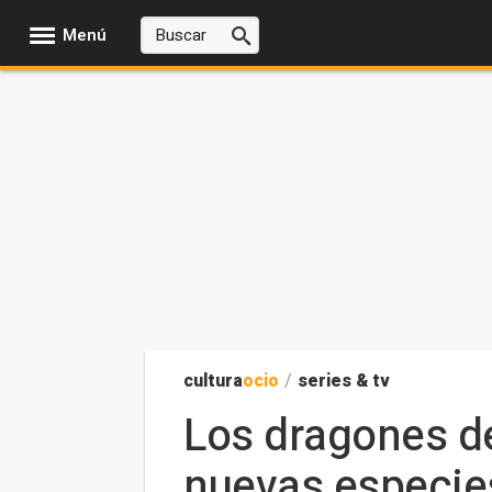
Menú
cultura
ocio
/
series & tv
Los dragones d
nuevas especie