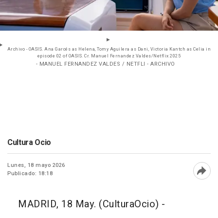
Archivo - OASIS. Ana Garcés as Helena, Tomy Aguilera as Dani, Victoria Kantch as Celia in
episode 02 of OASIS. Cr. Manuel Fernandez Valdes/Netflix 2025
- MANUEL FERNANDEZ VALDES / NETFLI - ARCHIVO
Cultura Ocio
Lunes, 18 mayo 2026
Publicado: 18:18
Abri
MADRID, 18 May. (CulturaOcio) -