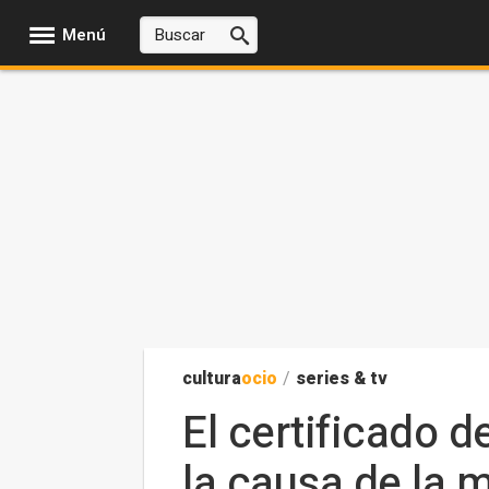
Menú
cultura
ocio
/
series & tv
El certificado 
la causa de la 