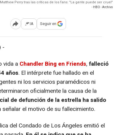
 Matthew Perry tras las críticas de los fans: "La gente puede ser cruel"
- HBO - Archivo
IA
Seguir en
Abrir opciones para compartir
 -
 vida a
Chandler Bing en Friends
,
falleció
54 años
. El intérprete fue hallado en el
agentes ni los servicios paramédicos ni
terminaron oficialmente la causa de la
icial de defunción de la estrella ha salido
señalar el motivo de su fallecimiento.
ca del Condado de Los Ángeles emitió el
na pasada.
En él se indica que se ha