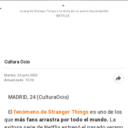
La casa de Stranger Things, a la venta por un precio muy asequible
- NETFLIX
Cultura Ocio
Martes, 25 julio 2023
Actualizado: 13:30
Abri
MADRID, 24 (CulturaOcio)
El
fenómeno de Stranger Things
es uno de los
que
más fans arrastra por todo el mundo.
La
exitosa serie de Netflix estrenó el pasado verano