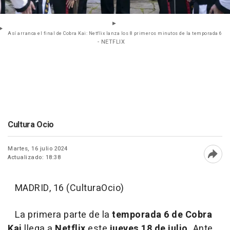
Así arranca el final de Cobra Kai: Netflix lanza los 8 primeros minutos de la temporada 6
- NETFLIX
Cultura Ocio
Martes, 16 julio 2024
Actualizado: 18:38
Abri
MADRID, 16 (CulturaOcio)
La primera parte de la
temporada 6 de Cobra
Kai
llega a
Netflix
este
jueves 18 de julio.
Ante