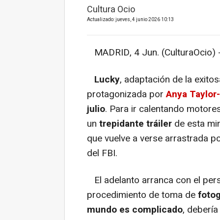
Cultura Ocio
Actualizado: jueves, 4 junio 2026 10:13
MADRID, 4 Jun. (CulturaOcio) 
Lucky
, adaptación de la exit
protagonizada por
Anya Taylor
julio
. Para ir calentando motore
un
trepidante tráiler
de esta min
que vuelve a verse arrastrada p
del FBI.
El adelanto arranca con el pers
procedimiento de toma de
fotog
mundo es complicado
, debería