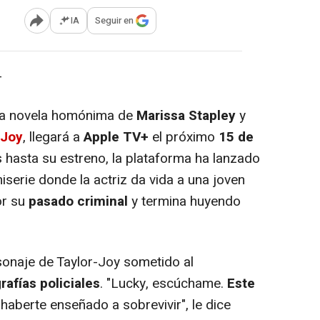
IA
Seguir en
Abrir opciones para compartir
-
osa novela homónima de
Marissa Stapley
y
-Joy
, llegará a
Apple TV+
el próximo
15 de
s hasta su estreno, la plataforma ha lanzado
iserie donde la actriz da vida a una joven
or su
pasado criminal
y termina huyendo
onaje de Taylor-Joy sometido al
rafías policiales
. "Lucky, escúchame.
Este
 haberte enseñado a sobrevivir", le dice