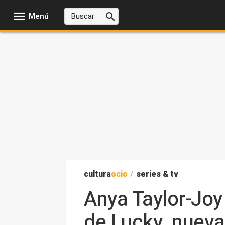
Menú
cultura
ocio
/
series & tv
Anya Taylor-Joy 
de Lucky, nueva