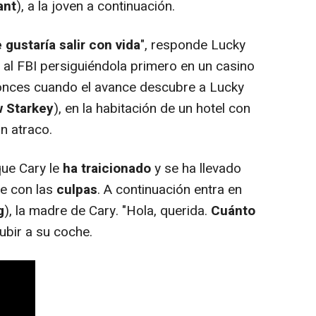
ant
), a la joven a continuación.
gustaría salir con vida
", responde Lucky
al FBI persiguiéndola primero en un casino
tonces cuando el avance descubre a Lucky
 Starkey
), en la habitación de un hotel con
un atraco.
ue Cary le
ha traicionado
y se ha llevado
ue con las
culpas
. A continuación entra en
g
), la madre de Cary. "Hola, querida.
Cuánto
subir a su coche.