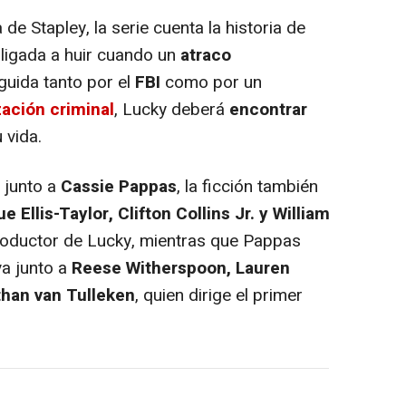
 Stapley, la serie cuenta la historia de
bligada a huir cuando un
atraco
guida tanto por el
FBI
como por un
ación criminal
, Lucky deberá
encontrar
 vida.
junto a
Cassie Pappas
, la ficción también
e Ellis-Taylor, Clifton Collins Jr. y William
roductor de Lucky, mientras que Pappas
va junto a
Reese Witherspoon, Lauren
than van Tulleken
, quien dirige el primer