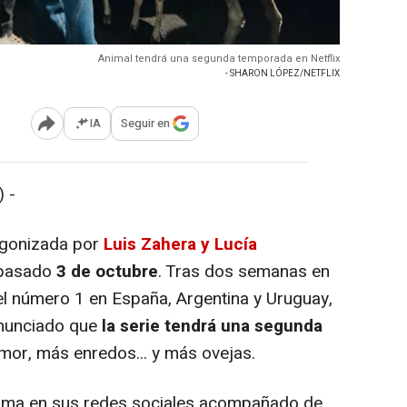
Animal tendrá una segunda temporada en Netflix
- SHARON LÓPEZ/NETFLIX
IA
Seguir en
Abrir opciones para compartir
 -
agonizada por
Luis Zahera y Lucía
l pasado
3 de octubre
. Tras dos semanas en
el número 1 en España, Argentina y Uruguay,
anunciado que
la serie tendrá una segunda
or, más enredos... y más ovejas.
orma en sus redes sociales acompañado de