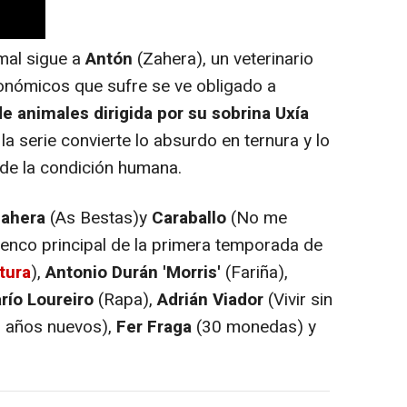
al sigue a
Antón
(Zahera), un veterinario
onómicos que sufre se ve obligado a
 de animales dirigida por su sobrina Uxía
la serie convierte lo absurdo en ternura y lo
e de la condición humana.
ahera
(As Bestas)y
Caraballo
(No me
lenco principal de la primera temporada de
tura
),
Antonio Durán 'Morris'
(Fariña),
río Loureiro
(Rapa),
Adrián Viador
(Vivir sin
 años nuevos),
Fer Fraga
(30 monedas) y