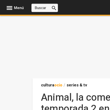
Menú
cultura
ocio
/
series & tv
Animal, la come
temporada 2 en 