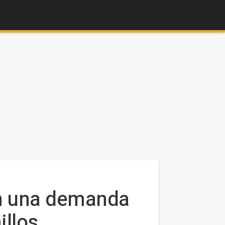
an una demanda
illos