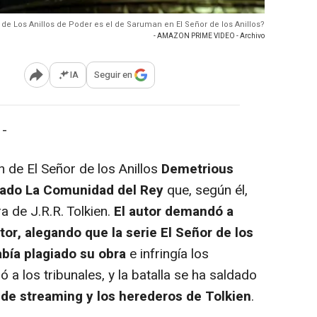
ir de Los Anillos de Poder es el de Saruman en El Señor de los Anillos?
- AMAZON PRIME VIDEO - Archivo
IA
Seguir en
Abrir opciones para compartir
 -
n de El Señor de los Anillos
Demetrious
tulado La Comunidad del Rey
que, según él,
a de J.R.R. Tolkien.
El autor demandó a
or, alegando que la serie El Señor de los
bía plagiado su obra
e infringía los
ó a los tribunales, y la batalla se ha saldado
a de streaming y los herederos de Tolkien
.