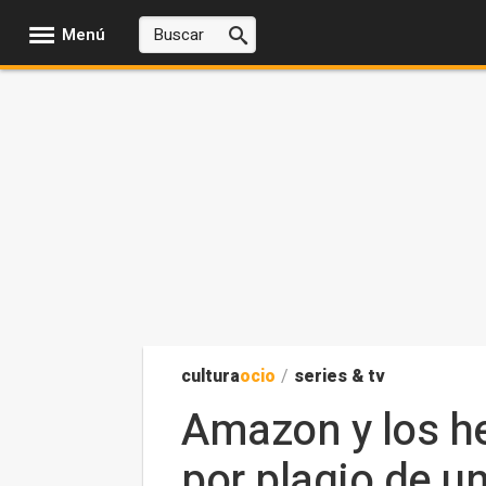
Menú
cultura
ocio
/
series & tv
Amazon y los h
por plagio de un