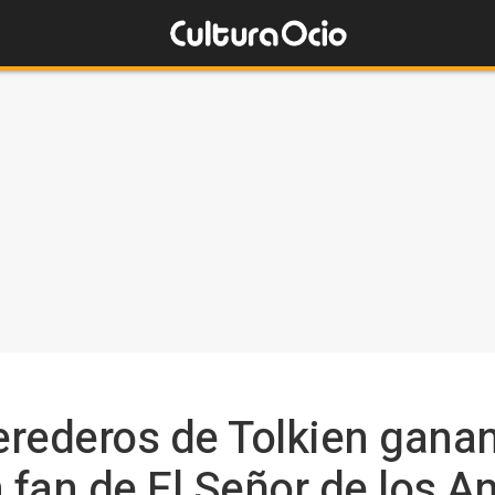
erederos de Tolkien gan
 fan de El Señor de los An