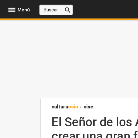
Menú
cultura
ocio
/
cine
El Señor de los
crear una gran f