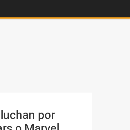
 luchan por
ars o Marvel