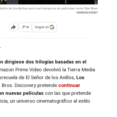
 Señor de los Anillos será una franquicia de películas como Star Wars
- WARNER/DISNEY
IA
Seguir en
Abrir opciones para compartir
-
 dirigiese dos trilogías basadas en el
azon Prime Video devolvió la Tierra Media
precuela de El Señor de los Anillos,
Los
 Bros. Discovery pretende
continuar
on nuevas películas
con las que pretende
cia, un universo cinematográfico al estilo