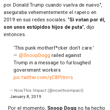
por Donald Trump cuando vuelva de nuevo",
aseguraba vehementemente el rapero en
2019 en sus redes sociales. "
Si votan por él,
son unos estúpidos hijos de puta
", dijo
entonces.
‘This punk motherf*cker don’t care.’
—
@SnoopDogg
railed against
Trump in a message to furloughed
government workers
pic.twitter.com/yC8Pitnrrs
— NowThis Impact (@nowthisimpact)
January 8, 2019
Por el momento,
Snoop Dogg
no ha hecho