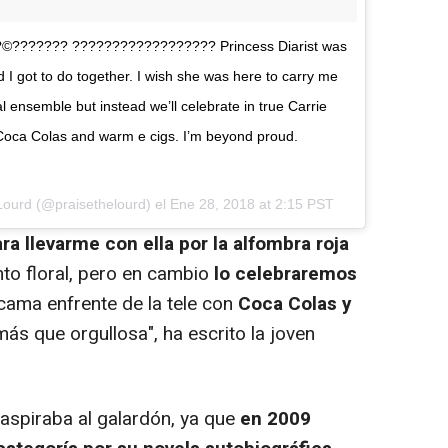
©??????? ?????????????????? Princess Diarist was
 I got to do together. I wish she was here to carry me
l ensemble but instead we’ll celebrate in true Carrie
ld Coca Colas and warm e cigs. I’m beyond proud.
 Lourd
(@praisethelourd) el
Ene 28, 2018 at 2:15 PST
ra llevarme con ella por la alfombra roja
nto floral, pero en cambio
lo celebraremos
a cama enfrente de la tele con
Coca Colas y
más que orgullosa", ha escrito la joven
 aspiraba al galardón, ya que
en 2009