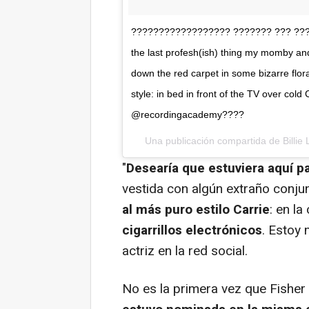
?????????????????? ??????? ??? ???
the last profesh(ish) thing my momby and
down the red carpet in some bizarre flora
style: in bed in front of the TV over co
@recordingacademy????
Una publicación compartida de
Billie
"
Desearía que estuviera aquí pa
vestida con algún extraño conju
al más puro estilo Carrie
: en l
cigarrillos electrónicos
. Estoy 
actriz en la red social.
No es la primera vez que Fisher