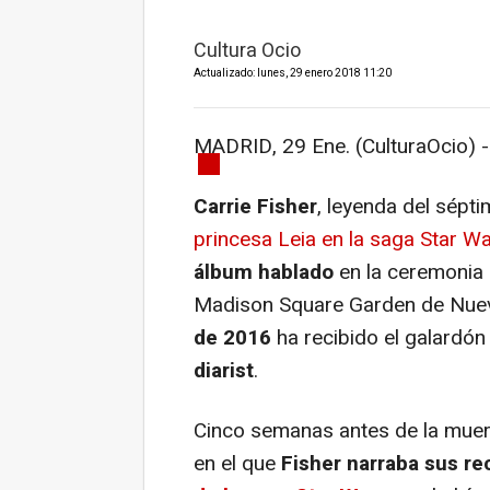
Cultura Ocio
Actualizado: lunes, 29 enero 2018 11:20
MADRID, 29 Ene. (CulturaOcio) -
Carrie Fisher
, leyenda del sépt
princesa Leia en la saga Star W
álbum hablado
en la ceremonia 
Madison Square Garden de Nuev
de 2016
ha recibido el galardó
diarist
.
Cinco semanas antes de la muerte 
en el que
Fisher narraba sus re