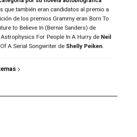
ategoría por su novela autobiográfica
os que también eran candidatos al premio a
dición de los premios Grammy eran
Born To
ture to Believe In (Bernie Sanders)
de
,
Astrophysics For People In A Hurry
de
Neil
Of A Serial Songwriter
de
Shelly Peiken
.
 temas