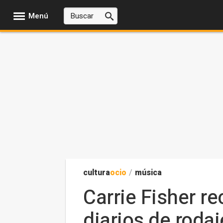
Menú
cultura
ocio
/
música
Carrie Fisher 
diarios de roda