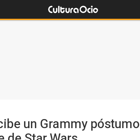
recibe un Grammy póstumo
je de Star Wars