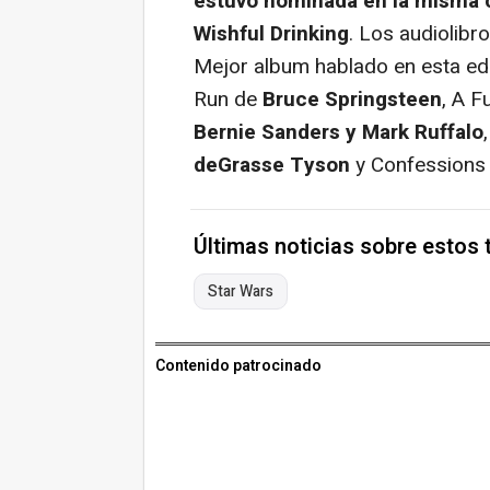
estuvo nominada en la misma c
Wishful Drinking
. Los audiolibr
Mejor album hablado en esta e
Run
de
Bruce Springsteen
,
A Fu
Bernie Sanders y Mark Ruffalo
deGrasse Tyson
y
Confessions 
Últimas noticias sobre estos
Star Wars
Contenido patrocinado