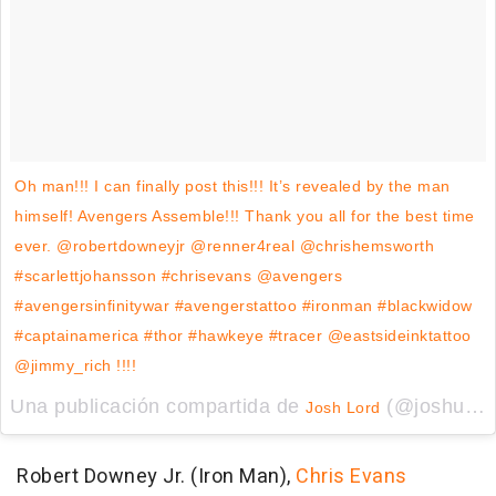
Oh man!!! I can finally post this!!! It’s revealed by the man
himself! Avengers Assemble!!! Thank you all for the best time
ever. @robertdowneyjr @renner4real @chrishemsworth
#scarlettjohansson #chrisevans @avengers
#avengersinfinitywar #avengerstattoo #ironman #blackwidow
#captainamerica #thor #hawkeye #tracer @eastsideinktattoo
@jimmy_rich !!!!
Una publicación compartida de
(@joshualord) el
Josh Lord
Robert Downey Jr. (Iron Man),
Chris Evans