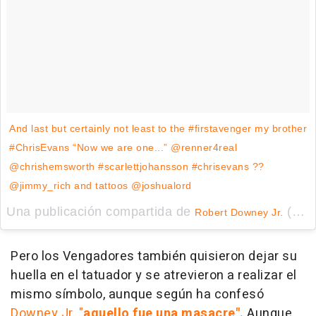
And last but certainly not least to the #firstavenger my brother
#ChrisEvans “Now we are one...” @renner4real
@chrishemsworth #scarlettjohansson #chrisevans ??
@jimmy_rich and tattoos @joshualord
Una publicación compartida de
(@robertdowneyjr) el
Robert Downey Jr.
Pero los Vengadores también quisieron dejar su
huella en el tatuador y se atrevieron a realizar el
mismo símbolo, aunque según ha confesó
Downey Jr, "
aquello fue una masacre".
Aunque,