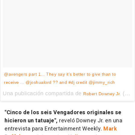
@avengers part 1... They say it’s better to give than to
receive ... @joshualord ?? and #dj credit @jimmy_rich
Una publicación compartida de
(@robertdowneyjr) el
Robert Downey Jr.
"Cinco de los seis Vengadores originales se
hicieron un tatuaje",
reveló Downey Jr. en una
entrevista para Entertainment Weekly.
Mark