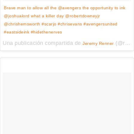
Brave man to allow all the @avengers the opportunity to ink
@joshualord what a killer day @robertdowneyjr
@chrishemsworth #scarjo #chrisevans #avengersunited
#eastsideink #hidethenerves
Una publicación compartida de
(@renner4real) el
Jeremy Renner