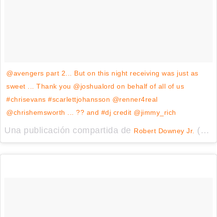
@avengers part 2... But on this night receiving was just as
sweet ... Thank you @joshualord on behalf of all of us
#chrisevans #scarlettjohansson @renner4real
@chrishemsworth ... ?? and #dj credit @jimmy_rich
Una publicación compartida de
(@robertdowneyjr) el
Robert Downey Jr.