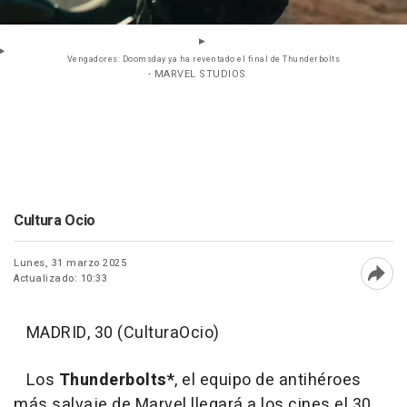
Vengadores: Doomsday ya ha reventado el final de Thunderbolts
- MARVEL STUDIOS
Cultura Ocio
Lunes, 31 marzo 2025
Actualizado: 10:33
Abri
MADRID, 30 (CulturaOcio)
Los
Thunderbolts*
, el equipo de antihéroes
más salvaje de Marvel llegará a los cines el 30