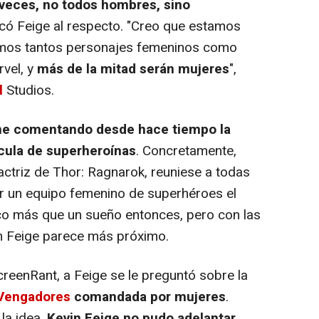
 veces, no todos hombres, sino
licó Feige al respecto. "Creo que estamos
nemos tantos personajes femeninos como
vel, y
más de la mitad serán mujeres
",
l
Studios.
ne comentando desde hace tiempo la
ícula de superheroínas
. Concretamente,
actriz de
Thor: Ragnarok
, reuniese a todas
gir un equipo femenino de superhéroes el
co más que un sueño entonces, pero con las
in Feige parece más próximo.
creenRant, a Feige se le preguntó sobre la
Vengadores
comandada por mujeres
.
 la idea,
Kevin Feige no pudo adelantar