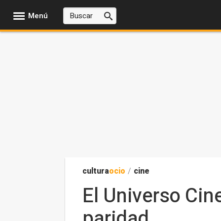
Menú
cultura
ocio
/
cine
El Universo Cin
paridad