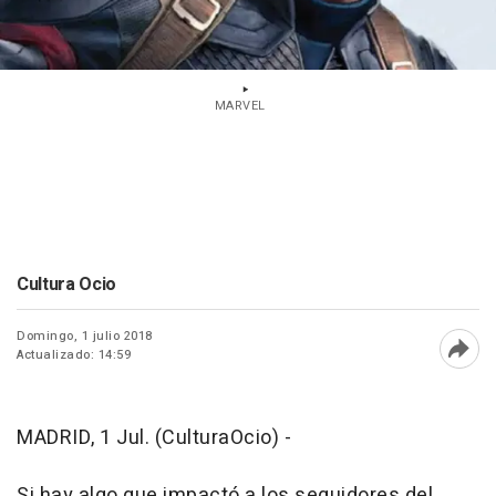
MARVEL
Cultura Ocio
Domingo, 1 julio 2018
Actualizado: 14:59
Abri
MADRID, 1 Jul. (CulturaOcio) -
Si hay algo que impactó a los seguidores del