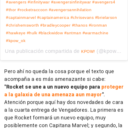
#avengers #infinitywar #avengersinfinitywar #avengers4
#thor #rocketraccoon #avengersannihilation
#captainmarvel #captainamerica #chrisevans #brielarson
#chrishemsworth #bradleycooper #thanos #ironman
#hawkeye #hulk #blackwidow #antman #warmachine
#kpow_ok
Una publicación compartida de
(@kpow_ok) el
KPOW!
Pero ahí no queda la cosa porque el texto que
acompaña a es más amenazante si cabe:
"Rocket se une a un nuevo equipo para
proteger
a la galaxia de una amenaza aun mayor
"
.
Atención porque aquí hay dos novedades de cara
a la cuarta entrega de Vengadores. La primera es
que Rocket formará un nuevo equipo, muy
posiblemente con Capitana Marvel; y segundo, la