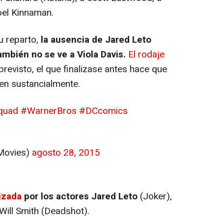
oel Kinnaman.
u reparto,
la ausencia de Jared Leto
ambién no se ve a Viola Davis.
El rodaje
previsto, el que finalizase antes hace que
ren sustancialmente.
quad
#WarnerBros
#DCcomics
X
Movies)
agosto 28, 2015
izada
por los actores Jared Leto
(Joker),
Will Smith (Deadshot).