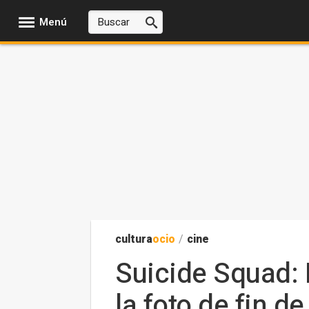
Menú
cultura
ocio
/
cine
Suicide Squad: 
la foto de fin de