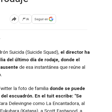
IA
Seguir en
Abrir opciones para compartir
-
rón Suicida (Suicide Squad)
,
el director ha
lia del último día de rodaje, donde el
 ausente
de esa instantánea que reúne al
.
tter la foto de familia
donde se puede
 del escuadrón. En el tuit escribe: "Se
ara Delevingne como La Encantadora, al
 Fukuhara (Katana), a Scott Eastwood, a