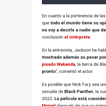
En cuanto a la pertinencia de la
que
todo el mundo tiene su op
no voy a decirle a nadie que de
conclusión
el intérprete
.
En la entrevista, Jackson ha ha
mostrado además su pesar por
pisado Wakanda
, la tierra de Bl
pronto
", comentó el actor.
Es posible que Nick Fury sea un
secuela de
Black Panther
, la c
2022.
La película está conside
Marvel
después de que su primer