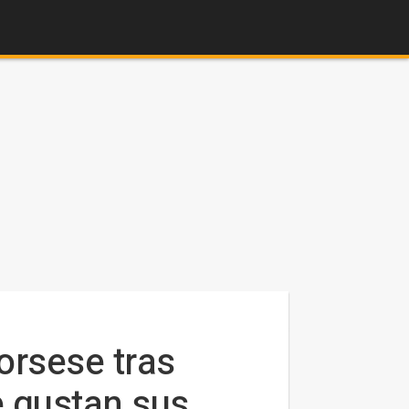
orsese tras
e gustan sus