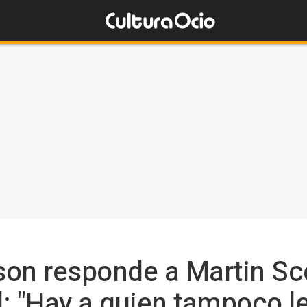
son responde a Martin Sc
el: "Hay a quien tampoco l