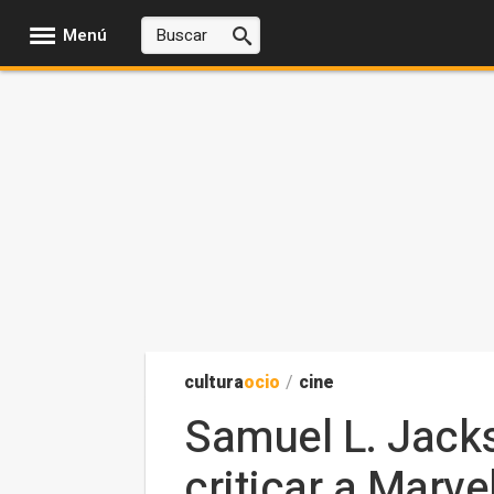
Menú
cultura
ocio
/
cine
Samuel L. Jack
criticar a Marv