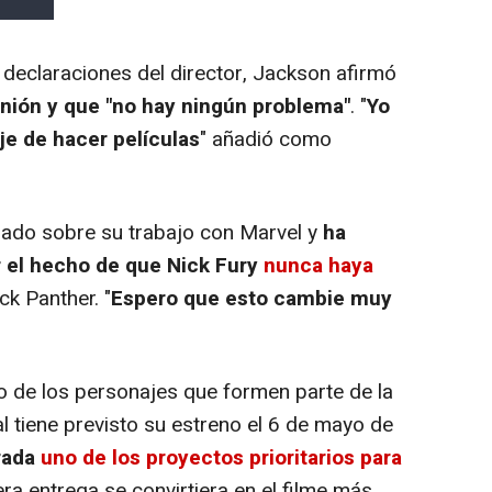
s declaraciones del director, Jackson afirmó
inión y que "no hay ningún problema"
. "
Yo
je de hacer películas
" añadió como
blado sobre su trabajo con Marvel y
ha
 el hecho de que Nick Fury
nunca haya
ack Panther. "
Espero que esto cambie muy
o de los personajes que formen parte de la
ual tiene previsto su estreno el 6 de mayo de
rada
uno de los proyectos prioritarios para
a entrega se convirtiera en el filme más