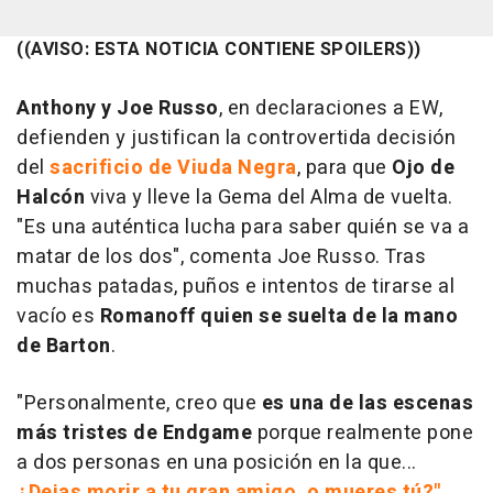
((AVISO: ESTA NOTICIA CONTIENE SPOILERS))
Anthony y Joe Russo
, en declaraciones a EW,
defienden y justifican la controvertida decisión
del
sacrificio de Viuda Negra
, para que
Ojo de
Halcón
viva y lleve la Gema del Alma de vuelta.
"Es una auténtica lucha para saber quién se va a
matar de los dos", comenta Joe Russo. Tras
muchas patadas, puños e intentos de tirarse al
vacío es
Romanoff quien se suelta de la mano
de Barton
.
"Personalmente, creo que
es una de las escenas
más tristes de
Endgame
porque realmente pone
a dos personas en una posición en la que...
¿Dejas morir a tu gran amigo, o mueres tú?"
,