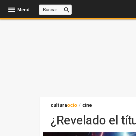
Menú
cultura
ocio
/
cine
¿Revelado el tít