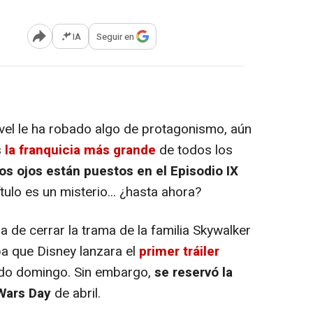
IA
Seguir en
Abrir opciones para compartir
vel le ha robado algo de protagonismo, aún
s
la franquicia más grande
de todos los
os ojos están puestos en el Episodio IX
tulo es un misterio... ¿hasta ahora?
 de cerrar la trama de la familia Skywalker
ba que Disney lanzara el
primer tráiler
do domingo. Sin embargo,
se reservó la
 Wars Day
de abril.