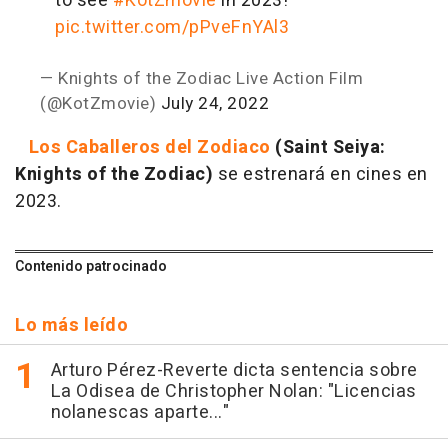
to see
#KotZmovie
in 2023!
pic.twitter.com/pPveFnYAl3
— Knights of the Zodiac Live Action Film
(@KotZmovie)
July 24, 2022
Los Caballeros del Zodiaco
(Saint Seiya:
Knights of the Zodiac)
se estrenará en cines en
2023.
Contenido patrocinado
Lo más leído
Arturo Pérez-Reverte dicta sentencia sobre
La Odisea de Christopher Nolan: "Licencias
nolanescas aparte..."