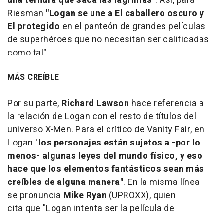
una ternura que saca las lágrimas"
. Así, para
Riesman
"
Logan
se une a
El caballero oscuro
y
El protegido
en el panteón de grandes películas
de superhéroes que no necesitan ser calificadas
como tal".
MÁS CREÍBLE
Por su parte,
Richard Lawson
hace referencia a
la relación de Logan con el resto de títulos del
universo X-Men. Para el crítico de
Vanity Fair
, en
Logan "
los personajes están sujetos a -por lo
menos- algunas leyes del mundo físico, y eso
hace que los elementos fantásticos sean más
creíbles de alguna manera"
. En la misma línea
se pronuncia
Mike Ryan
(
UPROXX
), quien
cita que "Logan intenta ser la película de