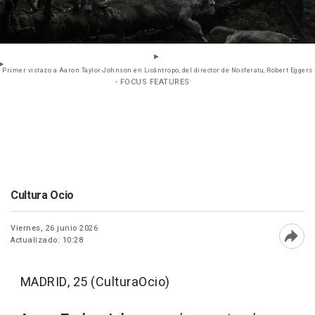
Primer vistazo a Aaron Taylor-Johnson en Licántropo, del director de Nosferatu, Robert Eggers
- FOCUS FEATURES
Cultura Ocio
Viernes, 26 junio 2026
Actualizado: 10:28
Abri
MADRID, 25 (CulturaOcio)