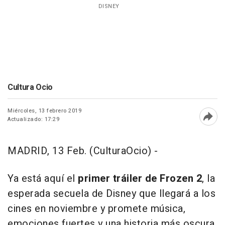
DISNEY
Cultura Ocio
Miércoles, 13 febrero 2019
Actualizado: 17:29
Abri
MADRID, 13 Feb. (CulturaOcio) -
Ya está aquí el
primer tráiler de Frozen 2
, la
esperada secuela de Disney que llegará a los
cines en noviembre y promete música,
emociones fuertes y una historia más oscura