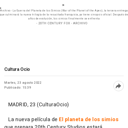
Archivo - La Guerra del Planeta de los Simios (War of the Planet of the Apes), la tercera entrega
que culminará la nueva trilogía de la resucitada franquicia, ya tiene sinopsis oficial. Después de
años de evolución, los simios finalmente se enfrenta
- 20TH CENTURY FOX - ARCHIVO
Cultura Ocio
Martes, 23 agosto 2022
Publicado: 15:39
Abri
MADRID, 23 (CulturaOcio)
La nueva película de
El planeta de los simios
que prepara 20th Century Studios estará