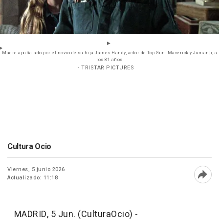
Muere apuñalado por el novio de su hija James Handy, actor de Top Gun: Maverick y Jumanji, a
los 81 años
- TRISTAR PICTURES
Cultura Ocio
Viernes, 5 junio 2026
Actualizado: 11:18
Abri
MADRID, 5 Jun. (CulturaOcio) -