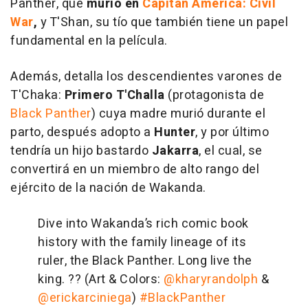
Panther, que
murió en
Capitán América: Civil
War
,
y T'Shan, su tío que también tiene un papel
fundamental en la película.
Además, detalla los descendientes varones de
T'Chaka:
Primero T'Challa
(protagonista de
Black Panther
) cuya madre murió durante el
parto, después adopto a
Hunter
, y por último
tendría un hijo bastardo
Jakarra
, el cual, se
convertirá en un miembro de alto rango del
ejército de la nación de Wakanda.
Dive into Wakanda’s rich comic book
history with the family lineage of its
ruler, the Black Panther. Long live the
king. ?? (Art & Colors:
@kharyrandolph
&
@erickarciniega
)
#BlackPanther