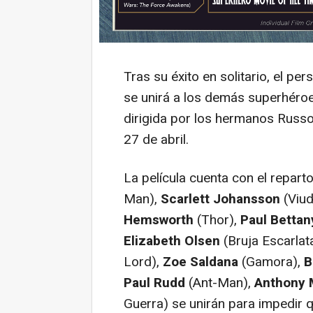
Tras su éxito en solitario, el 
se unirá a los demás superhéro
dirigida por los hermanos Russo 
27 de abril.
La película cuenta con el repar
Man),
Scarlett Johansson
(Viud
Hemsworth
(Thor),
Paul Bettan
Elizabeth Olsen
(Bruja Escarlat
Lord),
Zoe Saldana
(Gamora),
B
Paul Rudd
(Ant-Man),
Anthony 
Guerra) se unirán para impedir 