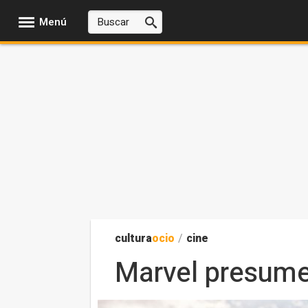
Menú
cultura
ocio
/
cine
Marvel presume 