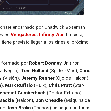
personaje encarnado por Chadwick Boseman
es en
Vengadores: Infinity War.
La cinta,
tiene previsto llegar a los cines el próximo
to formado por
Robert Downey Jr.
(Iron
a Negra),
Tom Holland
(Spider-Man),
Chris
y
(Visión),
Jeremy Renner
(Ojo de Halcón),
a),
Mark Ruffalo
(Hulk),
Chris Pratt
(Star-
enedict Cumberbach
(Doctor Extraño),
Mackie
(Halcón),
Don Cheadle
(Máquina de
que
Josh Brolin
(Thanos) se haga con todas