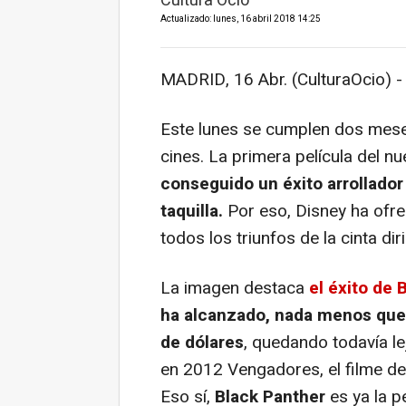
Cultura Ocio
Actualizado: lunes, 16 abril 2018 14:25
MADRID, 16 Abr. (CulturaOcio) -
Este lunes se cumplen dos mes
cines. La primera película del 
conseguido un éxito arrollador
taquilla.
Por eso, Disney ha ofre
todos los triunfos de la cinta di
La imagen destaca
el éxito de
B
ha alcanzado, nada menos que,
de dólares
, quedando todavía l
en 2012 Vengadores, el filme de 
Eso sí,
Black Panther
es ya la p