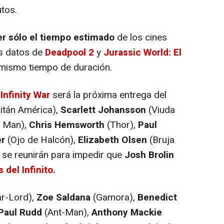
utos.
er sólo el tiempo estimado
de los cines
os datos de
Deadpool 2
y
Jurassic World: El
mismo tiempo de duración.
nfinity War
será la próxima entrega del
itán América),
Scarlett Johansson
(Viuda
n Man),
Chris Hemsworth
(Thor),
Paul
r
(Ojo de Halcón),
Elizabeth Olsen
(Bruja
 se reunirán para impedir que
Josh Brolin
del Infinito.
ar-Lord),
Zoe Saldana
(Gamora),
Benedict
Paul Rudd
(Ant-Man),
Anthony Mackie