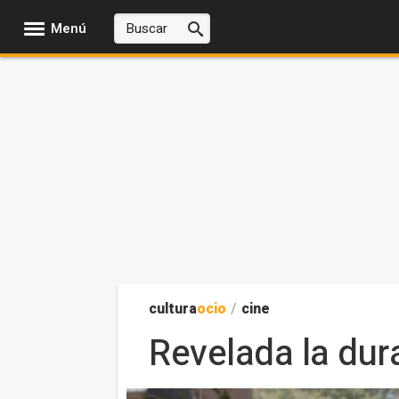
Menú
cultura
ocio
/
cine
Revelada la dur