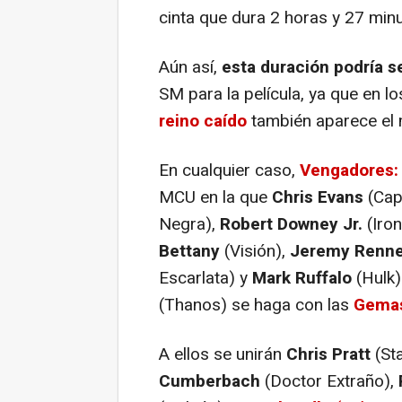
cinta que dura 2 horas y 27 min
Aún así,
esta duración podría s
SM para la película, ya que en l
reino caído
también aparece el 
En cualquier caso,
Vengadores: I
MCU en la que
Chris Evans
(Cap
Negra),
Robert Downey Jr.
(Iro
Bettany
(Visión),
Jeremy Renne
Escarlata) y
Mark Ruffalo
(Hulk)
(Thanos) se haga con las
Gemas 
A ellos se unirán
Chris Pratt
(St
Cumberbach
(Doctor Extraño),