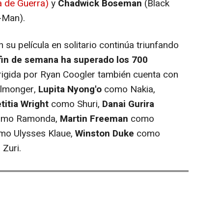
 de Guerra)
y
Chadwick Boseman
(Black
-Man).
n su película en solitario continúa triunfando
fin de semana ha superado los 700
dirigida por Ryan Coogler también cuenta con
llmonger,
Lupita Nyong'o
como Nakia,
titia Wright
como Shuri,
Danai Gurira
mo Ramonda,
Martin Freeman
como
o Ulysses Klaue,
Winston Duke
como
Zuri.