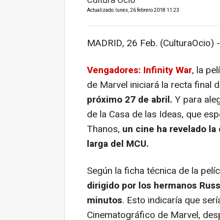
Cultura Ocio
Actualizado: lunes, 26 febrero 2018 11:23
MADRID, 26 Feb. (CulturaOcio) -
Vengadores: Infinity War
, la pe
de Marvel iniciará la recta final 
próximo 27 de abril.
Y para aleg
de la Casa de las Ideas, que es
Thanos,
un cine ha revelado la 
larga del MCU.
Según la ficha técnica de la pel
dirigido por los hermanos Russ
minutos
. Esto indicaría que ser
Cinematográfico de Marvel, de