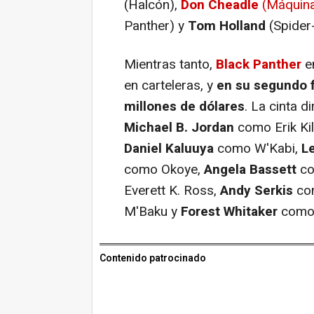
(Halcón),
Don Cheadle
(Máquina
Panther) y
Tom Holland
(Spider
Mientras tanto,
Black Panther
e
en carteleras, y
en su segundo 
millones de dólares
. La cinta 
Michael B. Jordan
como Erik Ki
Daniel Kaluuya
como W'Kabi,
Le
como Okoye,
Angela Bassett
co
Everett K. Ross,
Andy Serkis
com
M'Baku y
Forest Whitaker
como 
Contenido patrocinado