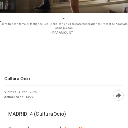
Liam Neeson toma el testigo de Leslie Nielsen en el disparatado tráiler del reboot de Agárralo
como puedas
- PARAMOUNT
Cultura Ocio
Viernes, 4 abril 2025
Actualizado: 13:22
Abri
MADRID, 4 (CulturaOcio)