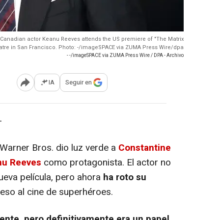
 Canadian actor Keanu Reeves attends the US premiere of "The Matrix
eatre in San Francisco. Photo: -/imageSPACE via ZUMA Press Wire/dpa
- -/imageSPACE via ZUMA Press Wire / DPA - Archivo
IA
Seguir en
Abrir opciones para compartir
-
arner Bros. dio luz verde a
Constantine
nu Reeves
como protagonista. El actor no
ueva película, pero ahora
ha roto su
eso al cine de superhéroes.
ente, pero definitivamente era un papel