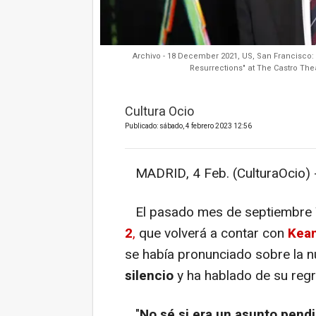
Archivo - 18 December 2021, US, San Francisco:
Resurrections" at The Castro Th
Cultura Ocio
Publicado: sábado, 4 febrero 2023 12:56
MADRID, 4 Feb. (CulturaOcio) 
El pasado mes de septiembre W
2
,
que volverá a contar con
Kea
se había pronunciado sobre la n
silencio
y ha hablado de su regr
"
No sé si era un asunto pendi