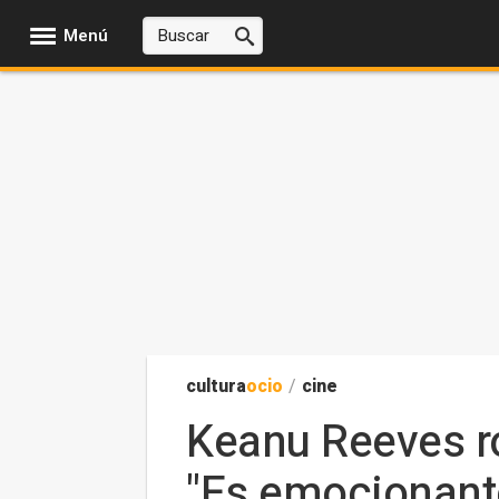
Menú
cultura
ocio
/
cine
Keanu Reeves ro
"Es emocionant