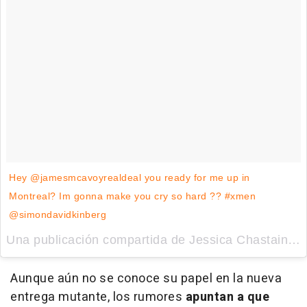
Hey @jamesmcavoyrealdeal you ready for me up in
Montreal? Im gonna make you cry so hard ?? #xmen
@simondavidkinberg
Una publicación compartida de Jessica Chastain (@jessicachastain) el
Aunque aún no se conoce su papel en la nueva
entrega mutante, los rumores
apuntan a que