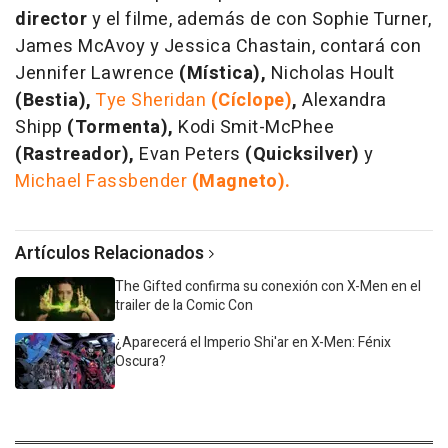
director
y el filme, además de con Sophie Turner,
James McAvoy y Jessica Chastain, contará con
Jennifer Lawrence
(Mística),
Nicholas Hoult
(Bestia),
Tye Sheridan
(Cíclope)
,
Alexandra
Shipp
(Tormenta),
Kodi Smit-McPhee
(Rastreador),
Evan Peters
(Quicksilver)
y
Michael Fassbender
(Magneto).
Artículos Relacionados
The Gifted confirma su conexión con X-Men en el
trailer de la Comic Con
¿Aparecerá el Imperio Shi'ar en X-Men: Fénix
Oscura?