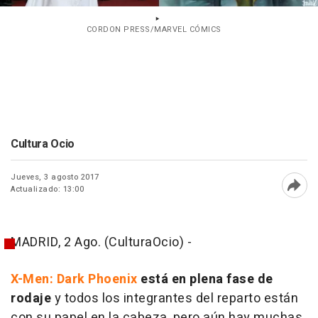
CORDON PRESS/MARVEL CÓMICS
Cultura Ocio
Jueves, 3 agosto 2017
Actualizado: 13:00
Abri
MADRID, 2 Ago. (CulturaOcio) -
X-Men: Dark Phoenix
está en plena fase de
rodaje
y todos los integrantes del reparto están
con su papel en la cabeza, pero aún hay muchas