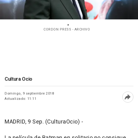
CORDON PRESS - ARCHIVO
Cultura Ocio
Domingo, 9 septiembre 2018
Actualizado: 11:11
Abri
MADRID, 9 Sep. (CulturaOcio) -
La película de Batman en solitario no consigue