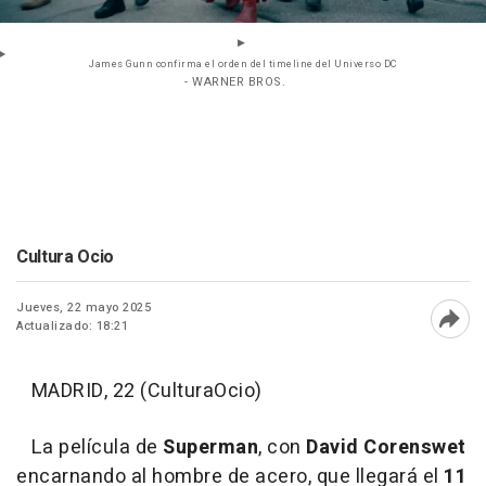
James Gunn confirma el orden del timeline del Universo DC
- WARNER BROS.
Cultura Ocio
Jueves, 22 mayo 2025
Actualizado: 18:21
Abri
MADRID, 22 (CulturaOcio)
La película de
Superman
, con
David Corenswet
encarnando al hombre de acero, que llegará el
11