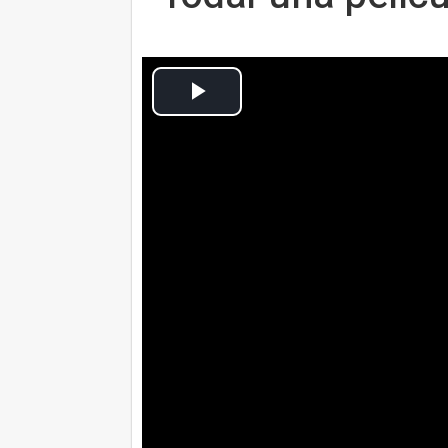
Cultura Ocio
Actualizado: lunes, 3 diciembre 2018 15:57
MADRID, 3 Dic. (CulturaOcio) -
Tal y como ha demostrado entre
Cruise está preparado para cu
ayuda de dobles sus peligrosas 
entrevista a James Cameron, el
mastodónticos como la
mítica 
las que está inmerso, ha revela
película en el espacio, protago
"En realidad, hablé con Cruise a