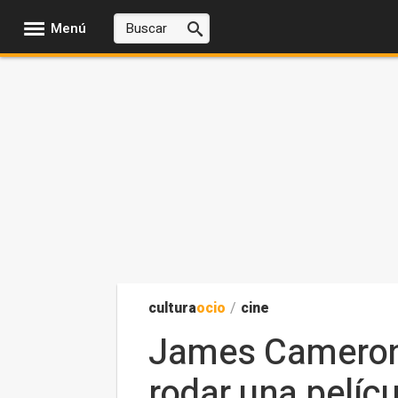
Menú
cultura
ocio
/
cine
James Cameron 
rodar una pelícu