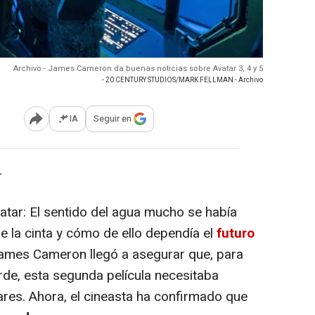
Archivo - James Cameron da buenas noticias sobre Avatar 3, 4 y 5
- 20 CENTURY STUDIOS/MARK FELLMAN - Archivo
IA
Seguir en
Abrir opciones para compartir
-
tar: El sentido del agua mucho se había
e la cinta y cómo de ello dependía el
futuro
James Cameron llegó a asegurar que, para
erde, esta segunda película necesitaba
res. Ahora, el cineasta ha confirmado que