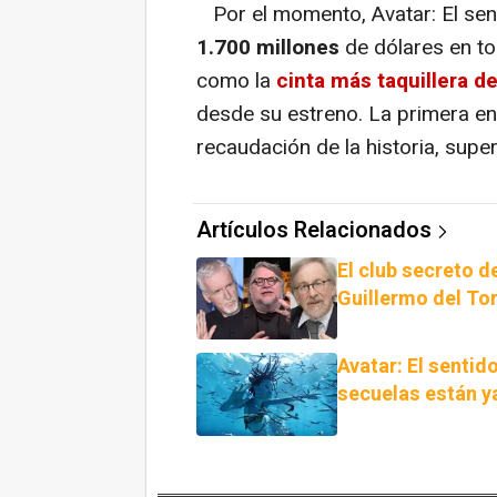
Por el momento, Avatar: El sen
1.700 millones
de dólares en to
como la
cinta más taquillera d
desde su estreno. La primera ent
recaudación de la historia, supe
Artículos Relacionados
El club secreto 
Guillermo del To
Avatar: El sentid
secuelas están y