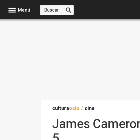
Menú
cultura
ocio
/
cine
James Cameron d
5