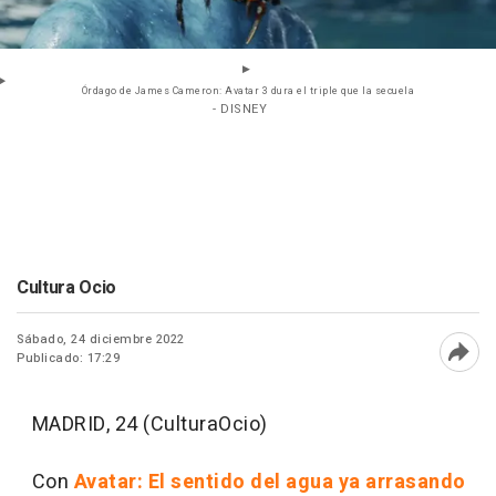
Órdago de James Cameron: Avatar 3 dura el triple que la secuela
- DISNEY
Cultura Ocio
Sábado, 24 diciembre 2022
Publicado: 17:29
Abri
MADRID, 24 (CulturaOcio)
Con
Avatar: El sentido del agua ya arrasando