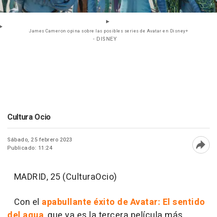
James Cameron opina sobre las posibles series de Avatar en Disney+
- DISNEY
Cultura Ocio
Sábado, 25 febrero 2023
Publicado: 11:24
Abri
MADRID, 25 (CulturaOcio)
Con el
apabullante éxito de Avatar: El sentido
del agua
, que ya es la tercera película más