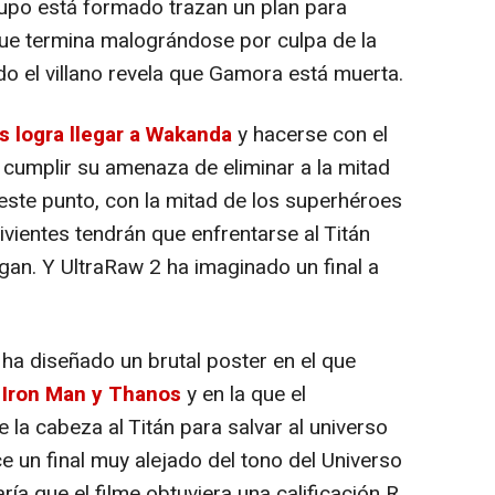
rupo está formado trazan un plan para
 que termina malográndose por culpa de la
ndo el villano revela que Gamora está muerta.
 logra llegar a Wakanda
y hacerse con el
í cumplir su amenaza de eliminar a la mitad
 este punto, con la mitad de los superhéroes
ivientes tendrán que enfrentarse al Titán
an. Y UltraRaw 2 ha imaginado un final a
- ha diseñado un brutal poster en el que
e Iron Man y Thanos
y en la que el
la cabeza al Titán para salvar al universo
e un final muy alejado del tono del Universo
ía que el filme obtuviera una calificación R