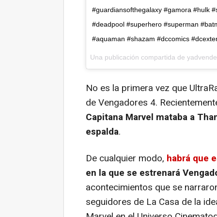
#guardiansofthegalaxy #gamora #hulk
#deadpool #superhero #superman #bat
#aquaman #shazam #dccomics #dcextend
Una publicación compartida de
yadvende
No es la primera vez que UltraR
de
Vengadores 4
. Recientement
Capitana Marvel mataba a Than
espalda
.
De cualquier modo,
habrá que e
en la que se estrenará
Vengado
acontecimientos que se narraron 
seguidores de La Casa de la id
Marvel en el Universo Cinematog