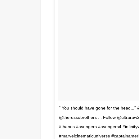
" You should have gone for the head..."
@therussobrothers . . Follow @ultraraw2
#thanos #avengers #avengers4 #infinit
#marvelcinematicuniverse #captainamer