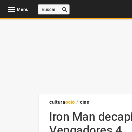
Menú
cultura
ocio
/
cine
Iron Man decapi
Vengadores 4