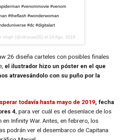
 #spiderman #venommovie #venom
man #theflash #wonderwoman
eduniverse #dc #digitalart
r singh
(@ultraraw26) el
24 Ago, 2018 a las 11:36 PDT
aw 26 diseña carteles con posibles finales
e,
el ilustrador hizo un póster en el que
os atravesándolo con su puño por la
sperar todavía hasta mayo de 2019
, fecha
res 4
, para ver cuál es el desenlace de los
en Infinity War. Antes, en febrero, los
eas podrán ver el desembarco de Capitana
ráfico Marvel.