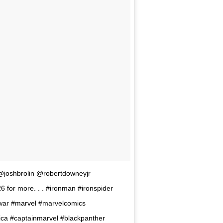
 @joshbrolin @robertdowneyjr
6 for more. . . #ironman #ironspider
ywar #marvel #marvelcomics
ica #captainmarvel #blackpanther