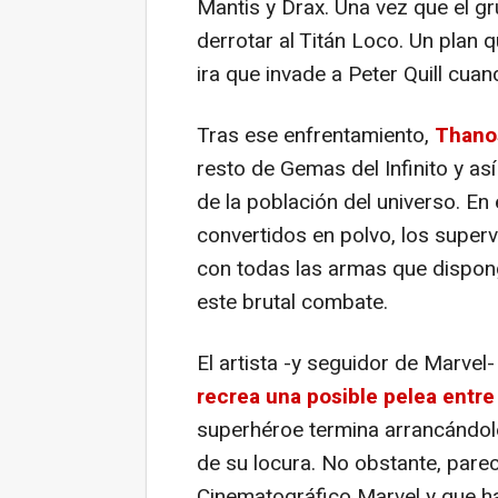
Mantis y Drax. Una vez que el g
derrotar al Titán Loco. Un plan
ira que invade a Peter Quill cua
Tras ese enfrentamiento,
Thanos
resto de Gemas del Infinito y as
de la población del universo. En
convertidos en polvo, los superv
con todas las armas que dispong
este brutal combate.
El artista -y seguidor de Marvel
recrea una posible pelea entr
superhéroe termina arrancándole 
de su locura. No obstante, parec
Cinematográfico Marvel y que har