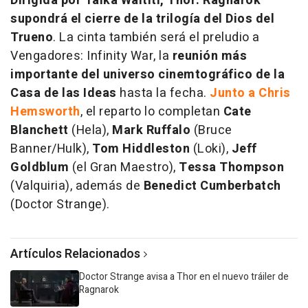
Dirigida por Taika Waititi, Thor: Ragnarok
supondrá el cierre de la trilogía del Dios del
Trueno
. La cinta también será el preludio a
Vengadores: Infinity War,
la
reunión más
importante del universo cinemtográfico de la
Casa de las Ideas
hasta la fecha.
Junto a Chris
Hemsworth
, el reparto lo completan
Cate
Blanchett
(Hela),
Mark Ruffalo
(Bruce
Banner/Hulk),
Tom Hiddleston
(Loki),
Jeff
Goldblum
(el Gran Maestro),
Tessa Thompson
(Valquiria), además de
Benedict Cumberbatch
(Doctor Strange).
Artículos Relacionados
Doctor Strange avisa a Thor en el nuevo tráiler de
Ragnarok