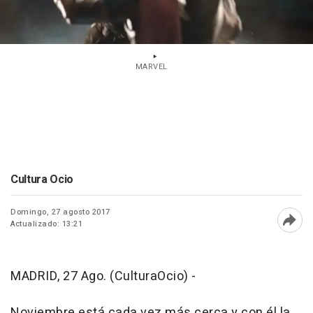
MARVEL
Cultura Ocio
Domingo, 27 agosto 2017
Actualizado: 13:21
Abri
MADRID, 27 Ago. (CulturaOcio) -
Noviembre está cada vez más cerca y con él la