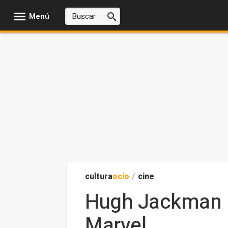
Menú
cultura
ocio
/
cine
Hugh Jackman n
Marvel