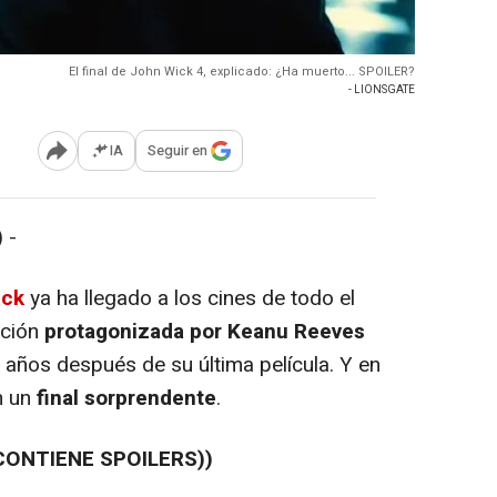
El final de John Wick 4, explicado: ¿Ha muerto... SPOILER?
- LIONSGATE
IA
Seguir en
Abrir opciones para compartir
 -
ick
ya ha llegado a los cines de todo el
cción
protagonizada por Keanu Reeves
o años después de su última película. Y en
n un
final sorprendente
.
CONTIENE SPOILERS))