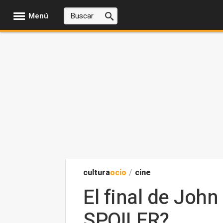
Menú
cultura
ocio
/
cine
El final de John
SPOILER?