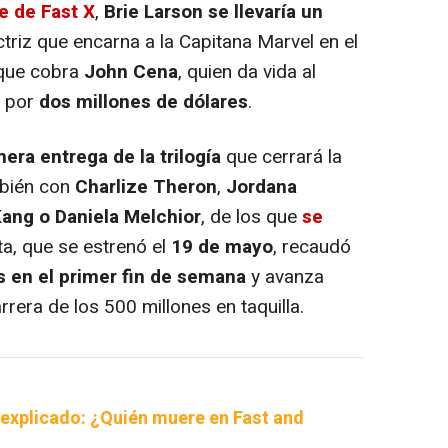
je de Fast X
,
Brie Larson se llevaría un
triz que encarna a la Capitana Marvel en el
 que cobra
John Cena
, quien da vida al
o por
dos millones de dólares
.
era entrega de la trilogía
que cerrará la
mbién con
Charlize Theron
,
Jordana
Kang o Daniela Melchior
, de los que
se
nta, que se estrenó el
19 de mayo
, recaudó
s en el primer fin de semana
y avanza
rrera de los 500 millones en taquilla.
X, explicado: ¿Quién muere en Fast and