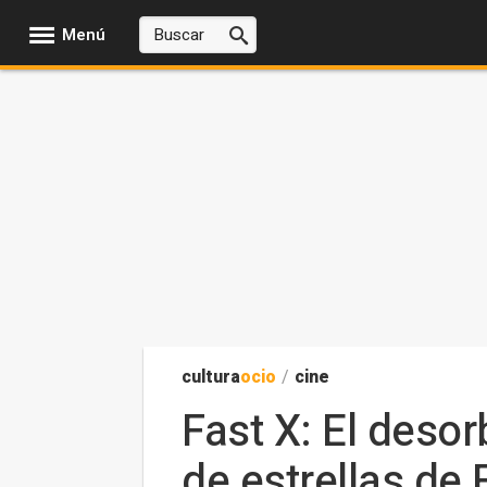
Menú
cultura
ocio
/
cine
Fast X: El desor
de estrellas de 