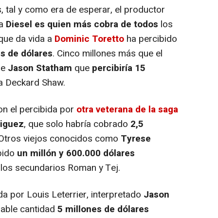
tal y como era de esperar, el productor
ia
Diesel es quien más cobra de todos
los
 que da vida a
Dominic Toretto
ha percibido
s de dólares
. Cinco millones más que el
 de
Jason Statham
que
percibiría
15
 a Deckard Shaw.
n el percibida por
otra veterana de la saga
riguez
, que solo habría cobrado
2,5
 Otros viejos conocidos como
Tyrese
bido
un millón y 600.000 dólares
 los secundarios Roman y Tej.
ida por Louis Leterrier, interpretado
Jason
ñable cantidad
5 millones de dólares