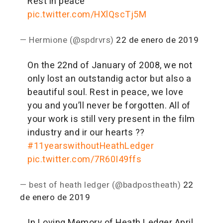
Rest in peace
pic.twitter.com/HXlQscTj5M
— Hermione (@spdrvrs)
22 de enero de 2019
On the 22nd of January of 2008, we not
only lost an outstandig actor but also a
beautiful soul. Rest in peace, we love
you and you’ll never be forgotten. All of
your work is still very present in the film
industry and ir our hearts ??
#11yearswithoutHeathLedger
pic.twitter.com/7R60I49ffs
— best of heath ledger (@badpostheath)
22
de enero de 2019
In Loving Memory of Heath Ledger
April