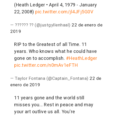
(Heath Ledger • April 4, 1979 - January
22, 2008)
pic.twitter.com/jl4JFj5G0V
— ?????? ?? (@justgyllenhaal)
22 de enero de
2019
RIP to the Greatest of all Time. 11
years. Who knows what he could have
gone on to accomplish.
#HeathLedger
pic.twitter.com/n0mAv1eFTH
— Taylor Fontana (@Captain_Fontana)
22 de
enero de 2019
11 years gone and the world still
misses you... Rest in peace and may
your art outlive us all. You're