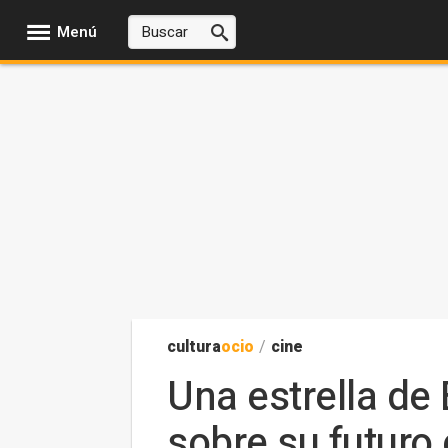
Menú
cultura
ocio
/
cine
Una estrella de
sobre su futuro