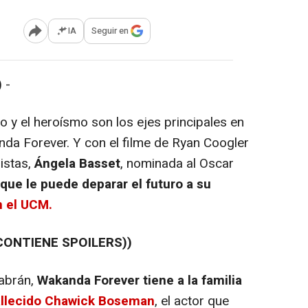
IA
Seguir en
Abrir opciones para compartir
 -
o y el heroísmo son los ejes principales en
nda Forever. Y con el filme de Ryan Coogler
istas,
Ángela Basset
, nominada al Oscar
que le puede deparar el futuro a su
n el UCM.
CONTIENE SPOILERS))
abrán,
Wakanda Forever tiene a la familia
allecido Chawick Boseman
, el actor que