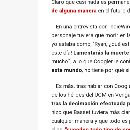
Claro que casi nada es perman
de alguna manera
en el futuro d
En una entrevista con IndieWire
personaje tuviera que morir en l
yo estaba como, 'Ryan, ¿qué est
este día!
Lamentarás la muerte
mucho'", a lo que Coogler le co
este mundo
, no tiene por qué si
Es más, tras hablar con Coogler,
de los héroes del UCM en Vengad
tras la decimación efectuada 
hizo que Basset tuviera más cl
cualquier manera y que todo es 
ellas,
"suceden todo tipo de cos