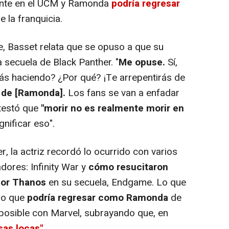
ente en el UCM y Ramonda
podría regresar
e la franquicia.
, Basset relata que se opuso a que su
a secuela de Black Panther. "
Me opuse.
Sí,
ás haciendo? ¿Por qué? ¡Te arrepentirás de
 de [Ramonda].
Los fans se van a enfadar
ntestó que
"morir no es realmente morir en
gnificar eso".
 la actriz recordó lo ocurrido con varios
ores: Infinity War y
cómo resucitaron
por Thanos
en su secuela, Endgame. Lo que
aro que
podría regresar como Ramonda
de
posible con Marvel, subrayando que, en
as locas".