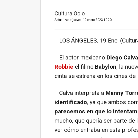
of
0
Cultura Ocio
seconds
Volume
90%
Actualizado: jueves, 19 enero 2023 10:20
LOS ÁNGELES, 19 Ene. (Cultura
El actor mexicano
Diego Calva
Robbie
el filme
Babylon
, la nue
cinta se estrena en los cines de
Calva interpreta a
Manny Torre
identificado
, ya que ambos comp
parecemos en que lo intentam
mucho, que quería ser parte de la
ver cómo entraba en esta profe