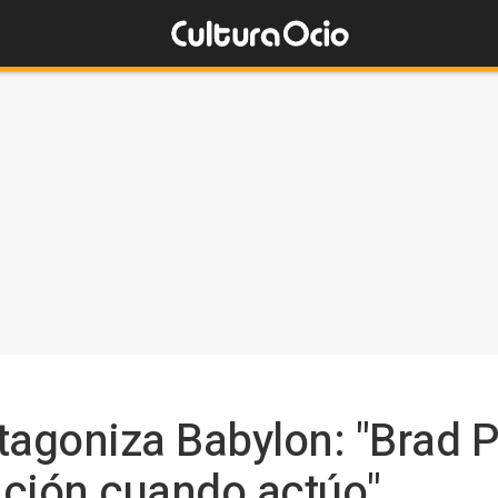
tagoniza Babylon: "Brad 
uición cuando actúo"