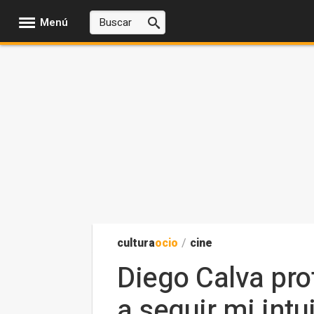
Menú
cultura
ocio
/
cine
Diego Calva pro
a seguir mi int