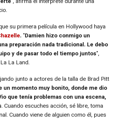
erte
", afirma el intérprete durante una
io.
ue su primera película en Hollywood haya
Chazelle
.
"
Damien hizo conmigo un
una preparación nada tradicional. Le debo
ipo y de pasar todo el tiempo juntos
",
 La La Land.
ndo junto a actores de la talla de Brad Pitt
ve un momento muy bonito, donde me dio
 Vio que tenía problemas con una escena,
s
. Cuando escuches acción, sé libre, toma
final. Cuando viene de alguien como él, pues