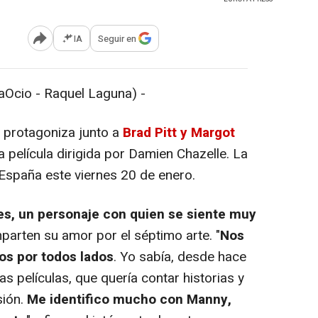
IA
Seguir en
Abrir opciones para compartir
Ocio - Raquel Laguna) -
protagoniza junto a
Brad Pitt y Margot
va película dirigida por Damien Chazelle. La
 España este viernes 20 de enero.
s, un personaje con quien se siente muy
arten su amor por el séptimo arte. "
Nos
os por todos lados
. Yo sabía, desde hace
s películas, que quería contar historias y
sión.
Me identifico mucho con Manny,