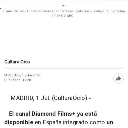
El canal Diamond Films+ se estrena en Prime Video España tras su éxito en Latinoamérica
- PRIME VIDEO
Cultura Ocio
Miércoles, 1 julio 2026
Publicado: 15:28
Abri
MADRID, 1 Jul. (CulturaOcio) -
El canal Diamond Films+
ya está
disponible
en España integrado como
un